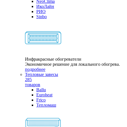
NeoClima
ИкоЛайн
РИО
Sinbo
Инфракрасные обогреватели
Экономичное решение для локального обогрева.
подробнее
Тепловые завесы
285
товаров
Ballu
Euroheat
Frico
Тепломаш