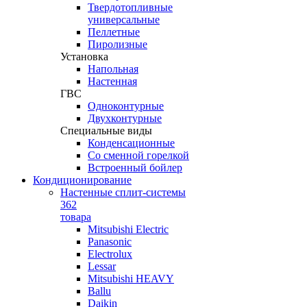
Твердотопливные
универсальные
Пеллетные
Пиролизные
Установка
Напольная
Настенная
ГВС
Одноконтурные
Двухконтурные
Специальные виды
Конденсационные
Со сменной горелкой
Встроенный бойлер
Кондиционирование
Настенные сплит-системы
362
товара
Mitsubishi Electric
Panasonic
Electrolux
Lessar
Mitsubishi HEAVY
Ballu
Daikin