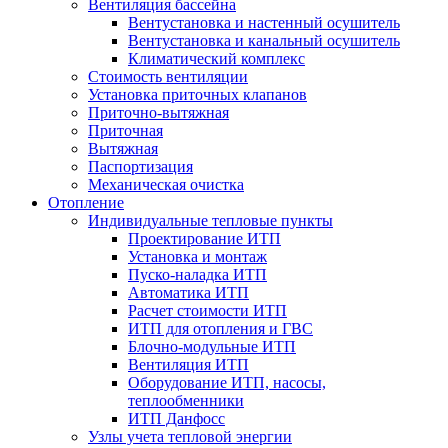
Вентиляция бассейна
Вентустановка и настенный осушитель
Вентустановка и канальный осушитель
Климатический комплекс
Стоимость вентиляции
Установка приточных клапанов
Приточно-вытяжная
Приточная
Вытяжная
Паспортизация
Механическая очистка
Отопление
Индивидуальные тепловые пункты
Проектирование ИТП
Установка и монтаж
Пуско-наладка ИТП
Автоматика ИТП
Расчет стоимости ИТП
ИТП для отопления и ГВС
Блочно-модульные ИТП
Вентиляция ИТП
Оборудование ИТП, насосы,
теплообменники
ИТП Данфосс
Узлы учета тепловой энергии