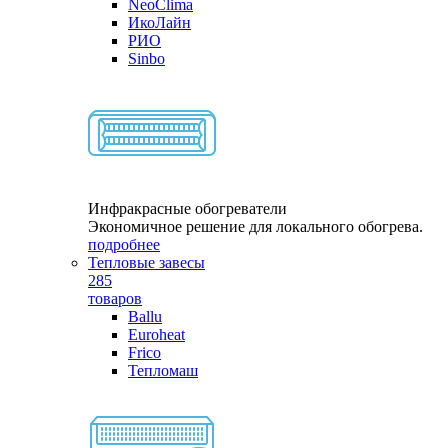
NeoClima
ИкоЛайн
РИО
Sinbo
Инфракрасные обогреватели
Экономичное решение для локального обогрева.
подробнее
Тепловые завесы
285
товаров
Ballu
Euroheat
Frico
Тепломаш