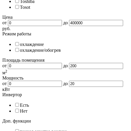
Toshiba
Tosot
Цена
от
до
руб.
Режим работы
охлаждение
охлаждение/обогрев
Площадь помещения
от
до
2
м
Мощность
от
до
кВт
Инвертор
Есть
Нет
Доп. функции