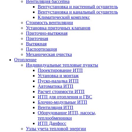
Вентиляция бассейна
Вентустановка и настенный осушитель
Вентустановка и канальный осушитель
Климатический комплекс
Стоимость вентиляции
Установка приточных клапанов
Приточно-вытяжная
Приточная
Вытяжная
Паспортизация
Механическая очистка
Отопление
Индивидуальные тепловые пункты
Проектирование ИТП
Установка и монтаж
Пуско-наладка ИТП
Автоматика ИТП
Расчет стоимости ИТП
ИТП для отопления и ГВС
Блочно-модульные ИТП
Вентиляция ИТП
Оборудование ИТП, насосы,
теплообменники
ИТП Данфосс
Узлы учета тепловой энергии