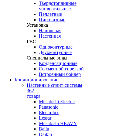
Твердотопливные
универсальные
Пеллетные
Пиролизные
Установка
Напольная
Настенная
ГВС
Одноконтурные
Двухконтурные
Специальные виды
Конденсационные
Со сменной горелкой
Встроенный бойлер
Кондиционирование
Настенные сплит-системы
362
товара
Mitsubishi Electric
Panasonic
Electrolux
Lessar
Mitsubishi HEAVY
Ballu
Daikin