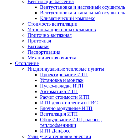
Вентиляция бассейна
Вентустановка и настенный осушитель
Вентустановка и канальный осушитель
Климатический комплекс
Стоимость вентиляции
Установка приточных клапанов
Приточно-вытяжная
Приточная
Вытяжная
Паспортизация
Механическая очистка
Отопление
Индивидуальные тепловые пункты
Проектирование ИТП
Установка и монтаж
Пуско-наладка ИТП
Автоматика ИТП
Расчет стоимости ИТП
ИТП для отопления и ГВС
Блочно-модульные ИТП
Вентиляция ИТП
Оборудование ИТП, насосы,
теплообменники
ИТП Данфосс
Узлы учета тепловой энергии