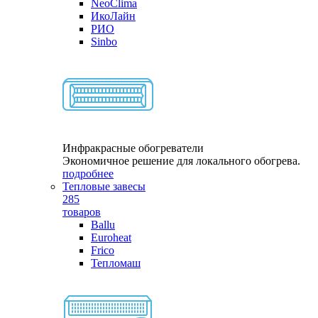
NeoClima
ИкоЛайн
РИО
Sinbo
Инфракрасные обогреватели
Экономичное решение для локального обогрева.
подробнее
Тепловые завесы
285
товаров
Ballu
Euroheat
Frico
Тепломаш