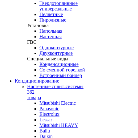
Твердотопливные
универсальные
Пеллетные
Пиролизные
Установка
Напольная
Настенная
ГВС
Одноконтурные
Двухконтурные
Специальные виды
Конденсационные
Со сменной горелкой
Встроенный бойлер
Кондиционирование
Настенные сплит-системы
362
товара
Mitsubishi Electric
Panasonic
Electrolux
Lessar
Mitsubishi HEAVY
Ballu
Daikin