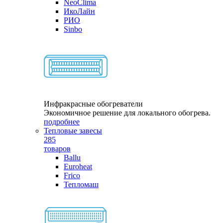
NeoClima
ИкоЛайн
РИО
Sinbo
Инфракрасные обогреватели
Экономичное решение для локального обогрева.
подробнее
Тепловые завесы
285
товаров
Ballu
Euroheat
Frico
Тепломаш