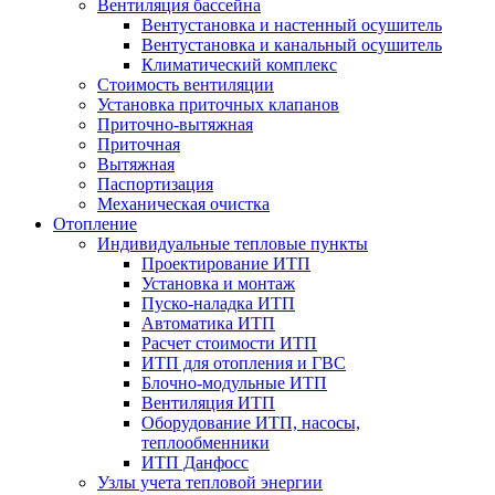
Вентиляция бассейна
Вентустановка и настенный осушитель
Вентустановка и канальный осушитель
Климатический комплекс
Стоимость вентиляции
Установка приточных клапанов
Приточно-вытяжная
Приточная
Вытяжная
Паспортизация
Механическая очистка
Отопление
Индивидуальные тепловые пункты
Проектирование ИТП
Установка и монтаж
Пуско-наладка ИТП
Автоматика ИТП
Расчет стоимости ИТП
ИТП для отопления и ГВС
Блочно-модульные ИТП
Вентиляция ИТП
Оборудование ИТП, насосы,
теплообменники
ИТП Данфосс
Узлы учета тепловой энергии