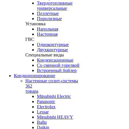
Твердотопливные
универсальные
Пеллетные
Пиролизные
Установка
Напольная
Настенная
ГВС
Одноконтурные
Двухконтурные
Специальные виды
Конденсационные
Со сменной горелкой
Встроенный бойлер
Кондиционирование
Настенные сплит-системы
362
товара
Mitsubishi Electric
Panasonic
Electrolux
Lessar
Mitsubishi HEAVY
Ballu
Daikin