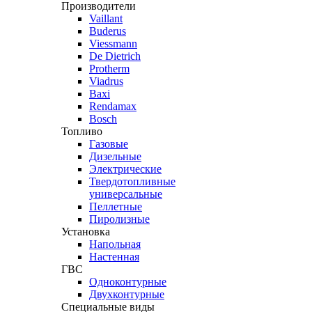
Производители
Vaillant
Buderus
Viessmann
De Dietrich
Protherm
Viadrus
Baxi
Rendamax
Bosch
Топливо
Газовые
Дизельные
Электрические
Твердотопливные
универсальные
Пеллетные
Пиролизные
Установка
Напольная
Настенная
ГВС
Одноконтурные
Двухконтурные
Специальные виды