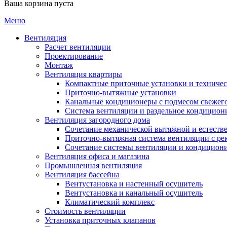
Ваша корзина пуста
Меню
Вентиляция
Расчет вентиляции
Проектирование
Монтаж
Вентиляция квартиры
Компактные приточные установки и техниче
Приточно-вытяжные установки
Канальные кондиционеры с подмесом свежего
Cистема вентиляции и раздельное кондицион
Вентиляция загородного дома
Сочетание механической вытяжной и естеств
Приточно-вытяжная система вентиляции с ре
Сочетание системы вентиляции и кондицион
Вентиляция офиса и магазина
Промышленная вентиляция
Вентиляция бассейна
Вентустановка и настенный осушитель
Вентустановка и канальный осушитель
Климатический комплекс
Стоимость вентиляции
Установка приточных клапанов