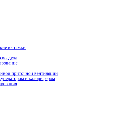
ские вытяжки
 воздуха
ирование
енной приточной вентиляции
куператором и калорифером
ирования