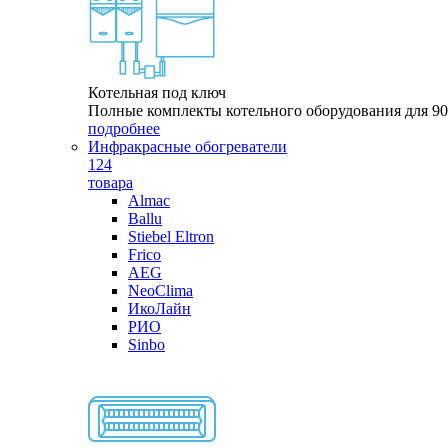
Котельная под ключ
Полные комплекты котельного оборудования для 9
подробнее
Инфракрасные обогреватели
124
товара
Almac
Ballu
Stiebel Eltron
Frico
AEG
NeoClima
ИкоЛайн
РИО
Sinbo