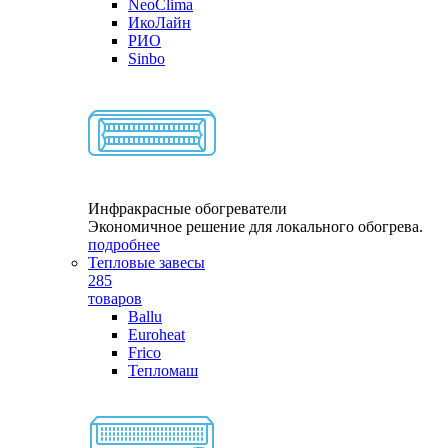
NeoClima
ИкоЛайн
РИО
Sinbo
Инфракрасные обогреватели
Экономичное решение для локального обогрева.
подробнее
Тепловые завесы
285
товаров
Ballu
Euroheat
Frico
Тепломаш