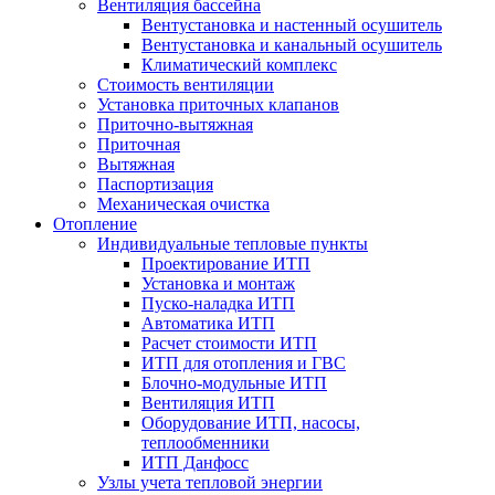
Вентиляция бассейна
Вентустановка и настенный осушитель
Вентустановка и канальный осушитель
Климатический комплекс
Стоимость вентиляции
Установка приточных клапанов
Приточно-вытяжная
Приточная
Вытяжная
Паспортизация
Механическая очистка
Отопление
Индивидуальные тепловые пункты
Проектирование ИТП
Установка и монтаж
Пуско-наладка ИТП
Автоматика ИТП
Расчет стоимости ИТП
ИТП для отопления и ГВС
Блочно-модульные ИТП
Вентиляция ИТП
Оборудование ИТП, насосы,
теплообменники
ИТП Данфосс
Узлы учета тепловой энергии