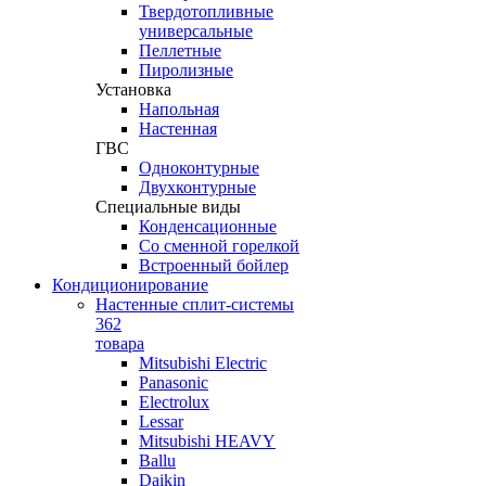
Твердотопливные
универсальные
Пеллетные
Пиролизные
Установка
Напольная
Настенная
ГВС
Одноконтурные
Двухконтурные
Специальные виды
Конденсационные
Со сменной горелкой
Встроенный бойлер
Кондиционирование
Настенные сплит-системы
362
товара
Mitsubishi Electric
Panasonic
Electrolux
Lessar
Mitsubishi HEAVY
Ballu
Daikin