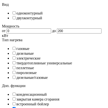
Вид
одноконтурный
двухконтурный
Мощность
от
до
кВт
Тип нагрева
газовые
дизельные
электрические
твердотопливные универсальные
пеллетные
пиролизные
дизельные/газовые
Доп. функции
конденсационный
закрытая камера сгорания
встроенный бойлер