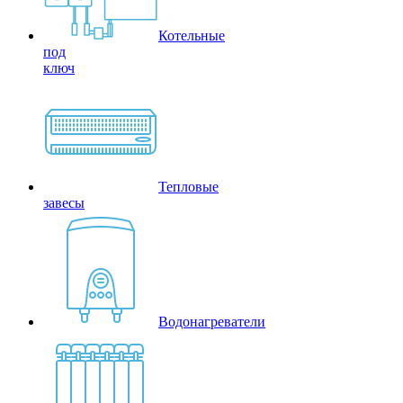
Котельные
под
ключ
Тепловые
завесы
Водонагреватели