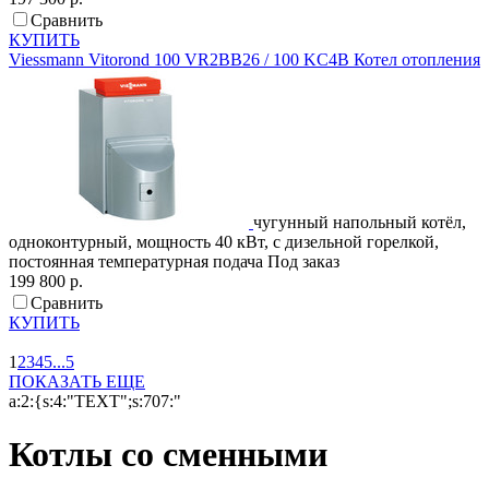
Сравнить
КУПИТЬ
Viessmann
Vitorond 100 VR2BB26 / 100 KC4B
Котел отопления
чугунный напольный котёл,
одноконтурный, мощность 40 кВт, с дизельной горелкой,
постоянная температурная подача
Под заказ
199 800 р.
Сравнить
КУПИТЬ
1
2
3
4
5
...
5
ПОКАЗАТЬ ЕЩЕ
a:2:{s:4:"TEXT";s:707:"
Котлы со сменными