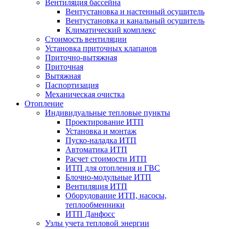
Вентиляция бассейна
Вентустановка и настенный осушитель
Вентустановка и канальный осушитель
Климатический комплекс
Стоимость вентиляции
Установка приточных клапанов
Приточно-вытяжная
Приточная
Вытяжная
Паспортизация
Механическая очистка
Отопление
Индивидуальные тепловые пункты
Проектирование ИТП
Установка и монтаж
Пуско-наладка ИТП
Автоматика ИТП
Расчет стоимости ИТП
ИТП для отопления и ГВС
Блочно-модульные ИТП
Вентиляция ИТП
Оборудование ИТП, насосы,
теплообменники
ИТП Данфосс
Узлы учета тепловой энергии