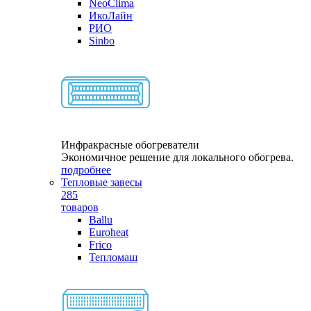
NeoClima
ИкоЛайн
РИО
Sinbo
Инфракрасные обогреватели
Экономичное решение для локального обогрева.
подробнее
Тепловые завесы
285
товаров
Ballu
Euroheat
Frico
Тепломаш