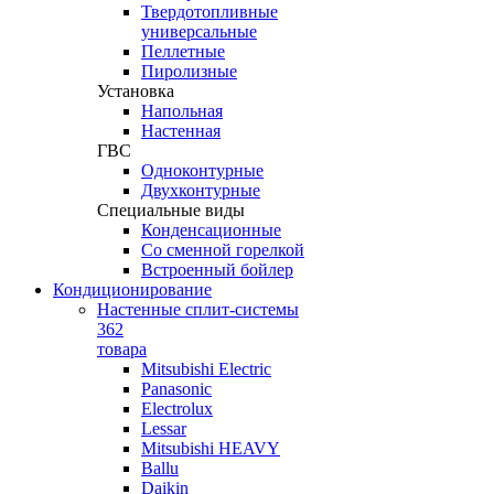
Твердотопливные
универсальные
Пеллетные
Пиролизные
Установка
Напольная
Настенная
ГВС
Одноконтурные
Двухконтурные
Специальные виды
Конденсационные
Со сменной горелкой
Встроенный бойлер
Кондиционирование
Настенные сплит-системы
362
товара
Mitsubishi Electric
Panasonic
Electrolux
Lessar
Mitsubishi HEAVY
Ballu
Daikin