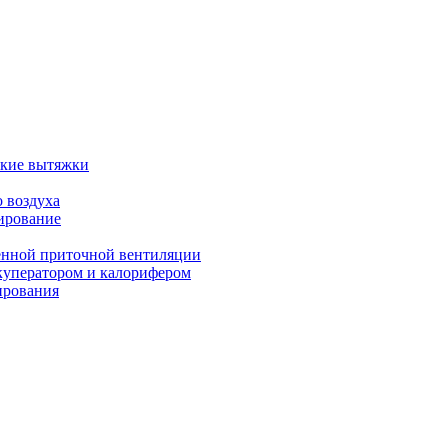
ские вытяжки
 воздуха
ирование
енной приточной вентиляции
куператором и калорифером
ирования