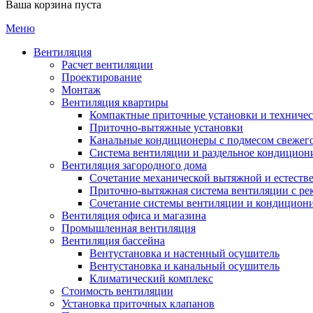
Ваша корзина пуста
Меню
Вентиляция
Расчет вентиляции
Проектирование
Монтаж
Вентиляция квартиры
Компактные приточные установки и техниче
Приточно-вытяжные установки
Канальные кондиционеры с подмесом свежего
Cистема вентиляции и раздельное кондицион
Вентиляция загородного дома
Сочетание механической вытяжной и естеств
Приточно-вытяжная система вентиляции с ре
Сочетание системы вентиляции и кондицион
Вентиляция офиса и магазина
Промышленная вентиляция
Вентиляция бассейна
Вентустановка и настенный осушитель
Вентустановка и канальный осушитель
Климатический комплекс
Стоимость вентиляции
Установка приточных клапанов