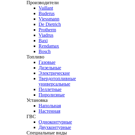
Производители
Vaillant
Buderus
Viessmann
De Dietrich
Protherm
Viadrus
Baxi
Rendamax
Bosch
Топливо
Газовые
Дизельные
Электрические
Твердотопливные
универсальные
Пеллетные
Пиролизные
Установка
Напольная
Настенная
ГВС
Одноконтурные
Двухконтурные
Специальные виды