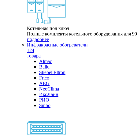
Котельная под ключ
Полные комплекты котельного оборудования для 9
подробнее
Инфракрасные обогреватели
124
товара
Almac
Ballu
Stiebel Eltron
Frico
AEG
NeoClima
ИкоЛайн
РИО
Sinbo