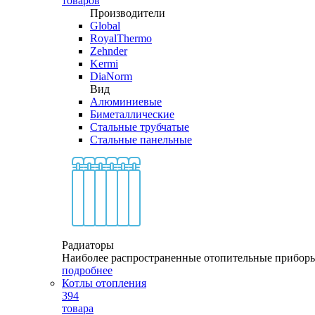
товаров
Производители
Global
RoyalThermo
Zehnder
Kermi
DiaNorm
Вид
Алюминиевые
Биметаллические
Стальные трубчатые
Стальные панельные
Радиаторы
Наиболее распространенные отопительные прибор
подробнее
Котлы отопления
394
товара