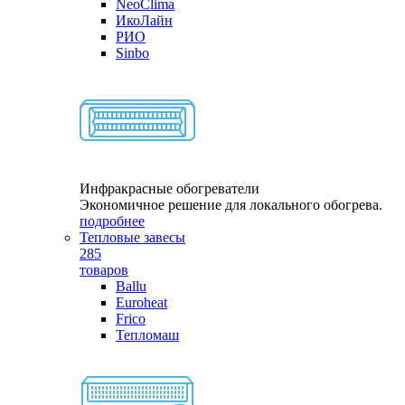
NeoClima
ИкоЛайн
РИО
Sinbo
Инфракрасные обогреватели
Экономичное решение для локального обогрева.
подробнее
Тепловые завесы
285
товаров
Ballu
Euroheat
Frico
Тепломаш