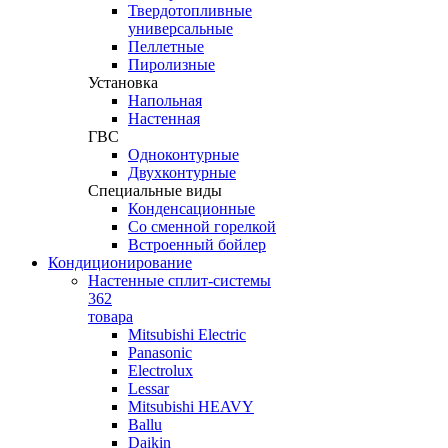
Твердотопливные
универсальные
Пеллетные
Пиролизные
Установка
Напольная
Настенная
ГВС
Одноконтурные
Двухконтурные
Специальные виды
Конденсационные
Со сменной горелкой
Встроенный бойлер
Кондиционирование
Настенные сплит-системы
362
товара
Mitsubishi Electric
Panasonic
Electrolux
Lessar
Mitsubishi HEAVY
Ballu
Daikin