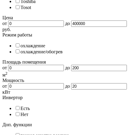
Toshiba
Tosot
Цена
от
до
руб.
Режим работы
охлаждение
охлаждение/обогрев
Площадь помещения
от
до
2
м
Мощность
от
до
кВт
Инвертор
Есть
Нет
Доп. функции