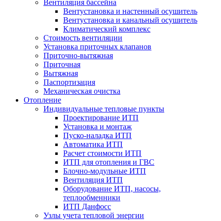
Вентиляция бассейна
Вентустановка и настенный осушитель
Вентустановка и канальный осушитель
Климатический комплекс
Стоимость вентиляции
Установка приточных клапанов
Приточно-вытяжная
Приточная
Вытяжная
Паспортизация
Механическая очистка
Отопление
Индивидуальные тепловые пункты
Проектирование ИТП
Установка и монтаж
Пуско-наладка ИТП
Автоматика ИТП
Расчет стоимости ИТП
ИТП для отопления и ГВС
Блочно-модульные ИТП
Вентиляция ИТП
Оборудование ИТП, насосы,
теплообменники
ИТП Данфосс
Узлы учета тепловой энергии