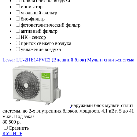
тонкая очистка воздуха
ионизатор
угольный фильтр
био-фильтр
фотокаталитический фильтр
активный фильтр
ИК - сенсор
приток свежего воздуха
увлажение воздуха
Lessar
LU-2HE14FVE2 (Внешний блок)
Мульти сплит-система
наружный блок мульти-сплит
системы, до 2-х внутренних блоков, мощность 4,1 кВт, S до 41
м.кв.
Под заказ
80 500 р.
Сравнить
КУПИТЬ