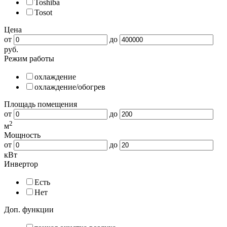
Toshiba
Tosot
Цена
от
до
руб.
Режим работы
охлаждение
охлаждение/обогрев
Площадь помещения
от
до
2
м
Мощность
от
до
кВт
Инвертор
Есть
Нет
Доп. функции