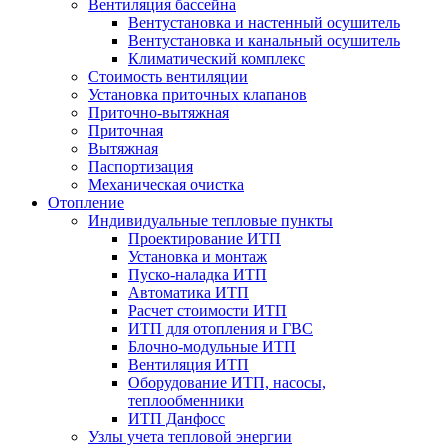
Вентиляция бассейна
Вентустановка и настенный осушитель
Вентустановка и канальный осушитель
Климатический комплекс
Стоимость вентиляции
Установка приточных клапанов
Приточно-вытяжная
Приточная
Вытяжная
Паспортизация
Механическая очистка
Отопление
Индивидуальные тепловые пункты
Проектирование ИТП
Установка и монтаж
Пуско-наладка ИТП
Автоматика ИТП
Расчет стоимости ИТП
ИТП для отопления и ГВС
Блочно-модульные ИТП
Вентиляция ИТП
Оборудование ИТП, насосы,
теплообменники
ИТП Данфосс
Узлы учета тепловой энергии