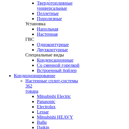
Твердотопливные
универсальные
Пеллетные
Пиролизные
Установка
Напольная
Настенная
ГВС
Одноконтурные
Двухконтурные
Специальные виды
Конденсационные
Со сменной горелкой
Встроенный бойлер
Кондиционирование
Настенные сплит-системы
362
товара
Mitsubishi Electric
Panasonic
Electrolux
Lessar
Mitsubishi HEAVY
Ballu
Daikin