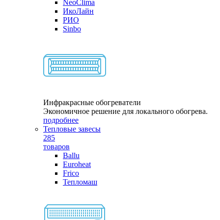
NeoClima
ИкоЛайн
РИО
Sinbo
Инфракрасные обогреватели
Экономичное решение для локального обогрева.
подробнее
Тепловые завесы
285
товаров
Ballu
Euroheat
Frico
Тепломаш