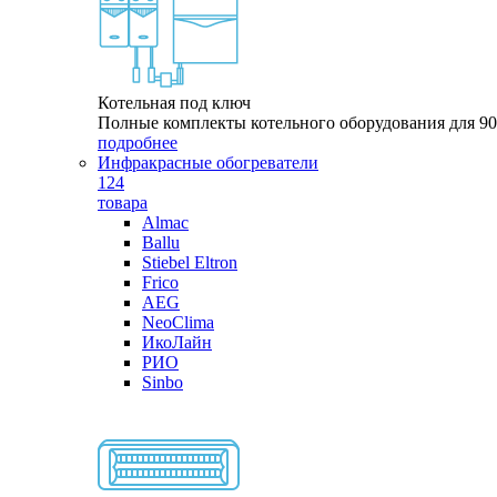
Котельная под ключ
Полные комплекты котельного оборудования для 9
подробнее
Инфракрасные обогреватели
124
товара
Almac
Ballu
Stiebel Eltron
Frico
AEG
NeoClima
ИкоЛайн
РИО
Sinbo