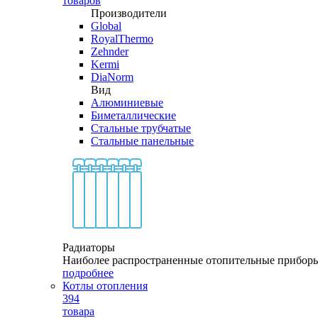
товаров
Производители
Global
RoyalThermo
Zehnder
Kermi
DiaNorm
Вид
Алюминиевые
Биметаллические
Стальные трубчатые
Стальные панельные
Радиаторы
Наиболее распространенные отопительные прибор
подробнее
Котлы отопления
394
товара