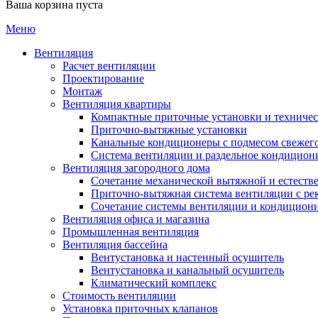
Ваша корзина пуста
Меню
Вентиляция
Расчет вентиляции
Проектирование
Монтаж
Вентиляция квартиры
Компактные приточные установки и техниче
Приточно-вытяжные установки
Канальные кондиционеры с подмесом свежего
Cистема вентиляции и раздельное кондицион
Вентиляция загородного дома
Сочетание механической вытяжной и естеств
Приточно-вытяжная система вентиляции с ре
Сочетание системы вентиляции и кондицион
Вентиляция офиса и магазина
Промышленная вентиляция
Вентиляция бассейна
Вентустановка и настенный осушитель
Вентустановка и канальный осушитель
Климатический комплекс
Стоимость вентиляции
Установка приточных клапанов