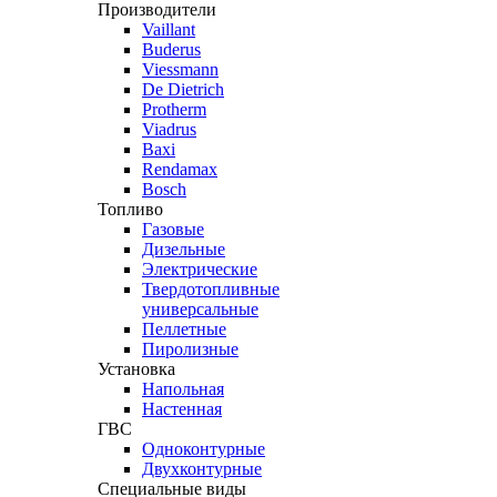
Производители
Vaillant
Buderus
Viessmann
De Dietrich
Protherm
Viadrus
Baxi
Rendamax
Bosch
Топливо
Газовые
Дизельные
Электрические
Твердотопливные
универсальные
Пеллетные
Пиролизные
Установка
Напольная
Настенная
ГВС
Одноконтурные
Двухконтурные
Специальные виды