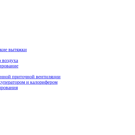
ские вытяжки
 воздуха
ирование
енной приточной вентиляции
куператором и калорифером
ирования