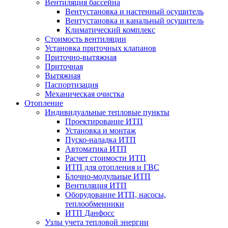
Вентиляция бассейна
Вентустановка и настенный осушитель
Вентустановка и канальный осушитель
Климатический комплекс
Стоимость вентиляции
Установка приточных клапанов
Приточно-вытяжная
Приточная
Вытяжная
Паспортизация
Механическая очистка
Отопление
Индивидуальные тепловые пункты
Проектирование ИТП
Установка и монтаж
Пуско-наладка ИТП
Автоматика ИТП
Расчет стоимости ИТП
ИТП для отопления и ГВС
Блочно-модульные ИТП
Вентиляция ИТП
Оборудование ИТП, насосы,
теплообменники
ИТП Данфосс
Узлы учета тепловой энергии