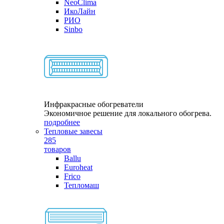
NeoClima
ИкоЛайн
РИО
Sinbo
Инфракрасные обогреватели
Экономичное решение для локального обогрева.
подробнее
Тепловые завесы
285
товаров
Ballu
Euroheat
Frico
Тепломаш