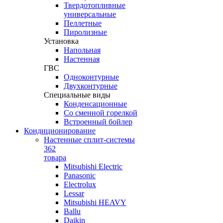
Твердотопливные
универсальные
Пеллетные
Пиролизные
Установка
Напольная
Настенная
ГВС
Одноконтурные
Двухконтурные
Специальные виды
Конденсационные
Со сменной горелкой
Встроенный бойлер
Кондиционирование
Настенные сплит-системы
362
товара
Mitsubishi Electric
Panasonic
Electrolux
Lessar
Mitsubishi HEAVY
Ballu
Daikin