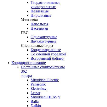
Твердотопливные
универсальные
Пеллетные
Пиролизные
Установка
Напольная
Настенная
ГВС
Одноконтурные
Двухконтурные
Специальные виды
Конденсационные
Со сменной горелкой
Встроенный бойлер
Кондиционирование
Настенные сплит-системы
362
товара
Mitsubishi Electric
Panasonic
Electrolux
Lessar
Mitsubishi HEAVY
Ballu
Daikin