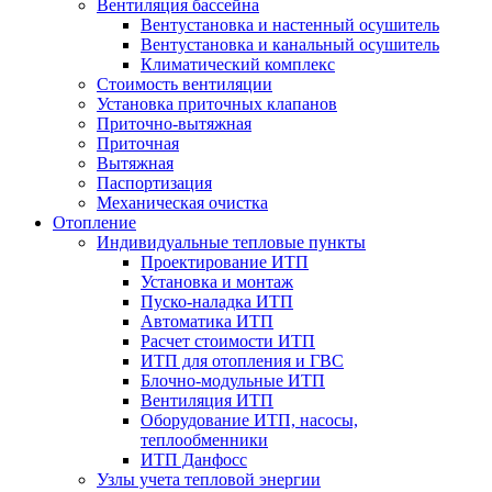
Вентиляция бассейна
Вентустановка и настенный осушитель
Вентустановка и канальный осушитель
Климатический комплекс
Стоимость вентиляции
Установка приточных клапанов
Приточно-вытяжная
Приточная
Вытяжная
Паспортизация
Механическая очистка
Отопление
Индивидуальные тепловые пункты
Проектирование ИТП
Установка и монтаж
Пуско-наладка ИТП
Автоматика ИТП
Расчет стоимости ИТП
ИТП для отопления и ГВС
Блочно-модульные ИТП
Вентиляция ИТП
Оборудование ИТП, насосы,
теплообменники
ИТП Данфосс
Узлы учета тепловой энергии