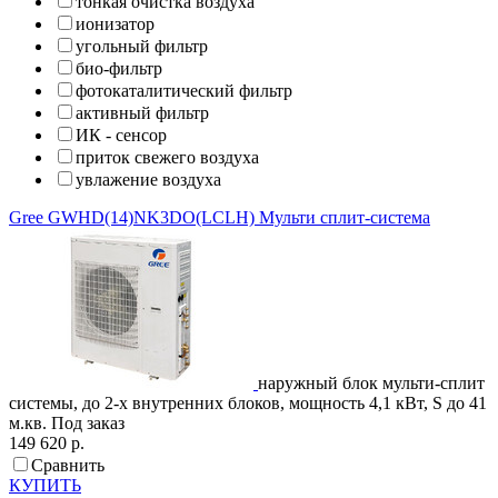
тонкая очистка воздуха
ионизатор
угольный фильтр
био-фильтр
фотокаталитический фильтр
активный фильтр
ИК - сенсор
приток свежего воздуха
увлажение воздуха
Gree
GWHD(14)NK3DO(LCLH)
Мульти сплит-система
наружный блок мульти-сплит
системы, до 2-х внутренних блоков, мощность 4,1 кВт, S до 41
м.кв.
Под заказ
149 620 р.
Сравнить
КУПИТЬ