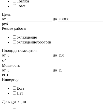
Toshiba
Tosot
Цена
от
до
руб.
Режим работы
охлаждение
охлаждение/обогрев
Площадь помещения
от
до
2
м
Мощность
от
до
кВт
Инвертор
Есть
Нет
Доп. функции