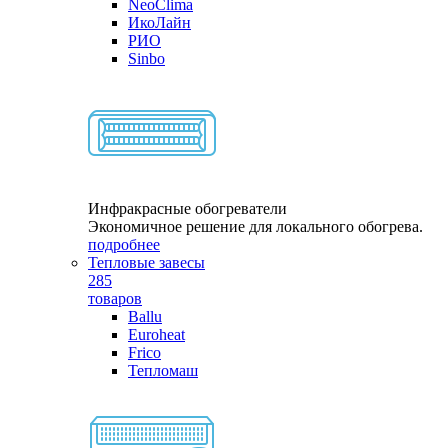
NeoClima
ИкоЛайн
РИО
Sinbo
Инфракрасные обогреватели
Экономичное решение для локального обогрева.
подробнее
Тепловые завесы
285
товаров
Ballu
Euroheat
Frico
Тепломаш