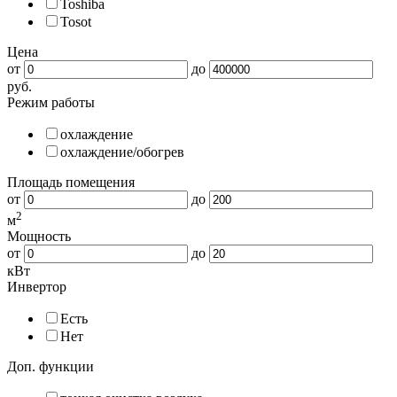
Toshiba
Tosot
Цена
от
до
руб.
Режим работы
охлаждение
охлаждение/обогрев
Площадь помещения
от
до
2
м
Мощность
от
до
кВт
Инвертор
Есть
Нет
Доп. функции