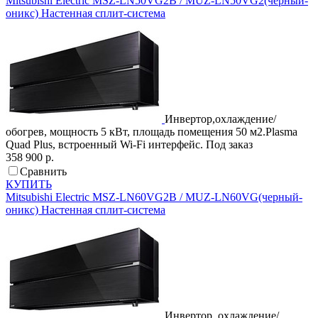
Mitsubishi Electric
MSZ-LN50VG2B / MUZ-LN50VG2(черный-
оникс)
Настенная сплит-система
Инвертор,охлаждение/
обогрев, мощность 5 кВт, площадь помещения 50 м2.Plasma
Quad Plus, встроенный Wi-Fi интерфейс.
Под заказ
358 900 р.
Сравнить
КУПИТЬ
Mitsubishi Electric
MSZ-LN60VG2B / MUZ-LN60VG(черный-
оникс)
Настенная сплит-система
Инвертор, охлаждение/