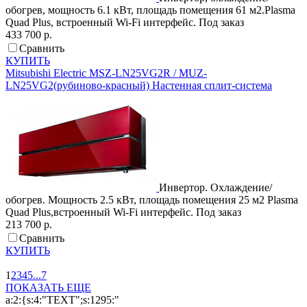
обогрев, мощность 6.1 кВт, площадь помещения 61 м2.Plasma
Quad Plus, встроенный Wi-Fi интерфейс.
Под заказ
433 700 р.
Сравнить
КУПИТЬ
Mitsubishi Electric
MSZ-LN25VG2R / MUZ-
LN25VG2(рубиново-красный)
Настенная сплит-система
Инвертор. Охлаждение/
обогрев. Мощность 2.5 кВт, площадь помещения 25 м2 Plasma
Quad Plus,встроенный Wi-Fi интерфейс.
Под заказ
213 700 р.
Сравнить
КУПИТЬ
1
2
3
4
5
...
7
ПОКАЗАТЬ ЕЩЕ
a:2:{s:4:"TEXT";s:1295:"