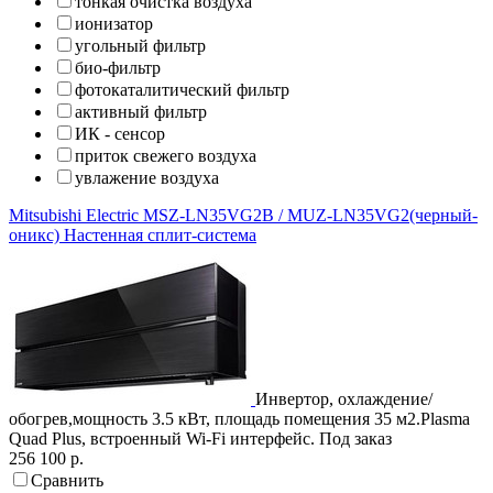
тонкая очистка воздуха
ионизатор
угольный фильтр
био-фильтр
фотокаталитический фильтр
активный фильтр
ИК - сенсор
приток свежего воздуха
увлажение воздуха
Mitsubishi Electric
MSZ-LN35VG2B / MUZ-LN35VG2(черный-
оникс)
Настенная сплит-система
Инвертор, охлаждение/
обогрев,мощность 3.5 кВт, площадь помещения 35 м2.Plasma
Quad Plus, встроенный Wi-Fi интерфейс.
Под заказ
256 100 р.
Сравнить