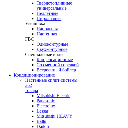
Твердотопливные
универсальные
Пеллетные
Пиролизные
Установка
Напольная
Настенная
ГВС
Одноконтурные
Двухконтурные
Специальные виды
Конденсационные
Со сменной горелкой
Встроенный бойлер
Кондиционирование
Настенные сплит-системы
362
товара
Mitsubishi Electric
Panasonic
Electrolux
Lessar
Mitsubishi HEAVY
Ballu
Daikin