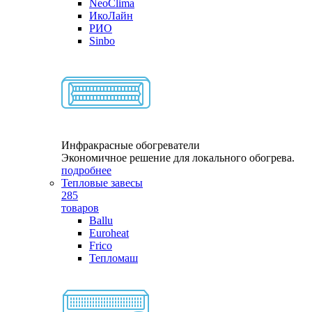
NeoClima
ИкоЛайн
РИО
Sinbo
Инфракрасные обогреватели
Экономичное решение для локального обогрева.
подробнее
Тепловые завесы
285
товаров
Ballu
Euroheat
Frico
Тепломаш