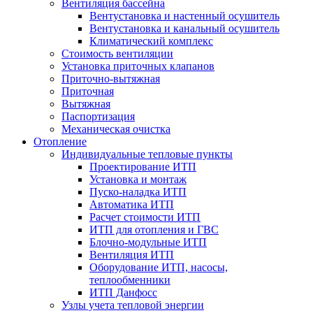
Вентиляция бассейна
Вентустановка и настенный осушитель
Вентустановка и канальный осушитель
Климатический комплекс
Стоимость вентиляции
Установка приточных клапанов
Приточно-вытяжная
Приточная
Вытяжная
Паспортизация
Механическая очистка
Отопление
Индивидуальные тепловые пункты
Проектирование ИТП
Установка и монтаж
Пуско-наладка ИТП
Автоматика ИТП
Расчет стоимости ИТП
ИТП для отопления и ГВС
Блочно-модульные ИТП
Вентиляция ИТП
Оборудование ИТП, насосы,
теплообменники
ИТП Данфосс
Узлы учета тепловой энергии