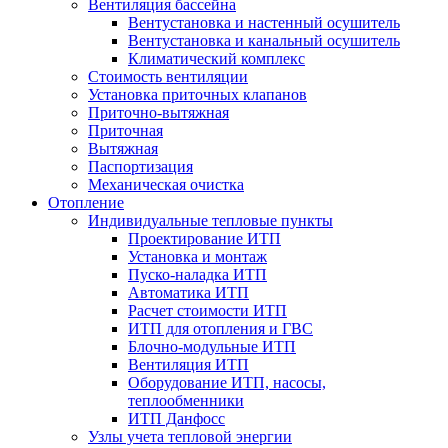
Вентиляция бассейна
Вентустановка и настенный осушитель
Вентустановка и канальный осушитель
Климатический комплекс
Стоимость вентиляции
Установка приточных клапанов
Приточно-вытяжная
Приточная
Вытяжная
Паспортизация
Механическая очистка
Отопление
Индивидуальные тепловые пункты
Проектирование ИТП
Установка и монтаж
Пуско-наладка ИТП
Автоматика ИТП
Расчет стоимости ИТП
ИТП для отопления и ГВС
Блочно-модульные ИТП
Вентиляция ИТП
Оборудование ИТП, насосы,
теплообменники
ИТП Данфосс
Узлы учета тепловой энергии