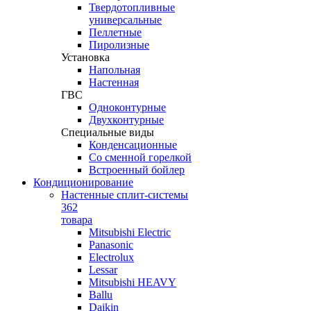
Твердотопливные
универсальные
Пеллетные
Пиролизные
Установка
Напольная
Настенная
ГВС
Одноконтурные
Двухконтурные
Специальные виды
Конденсационные
Со сменной горелкой
Встроенный бойлер
Кондиционирование
Настенные сплит-системы
362
товара
Mitsubishi Electric
Panasonic
Electrolux
Lessar
Mitsubishi HEAVY
Ballu
Daikin