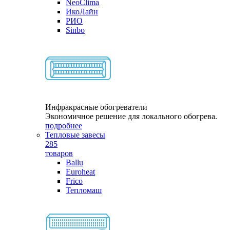
NeoClima
ИкоЛайн
РИО
Sinbo
Инфракрасные обогреватели
Экономичное решение для локального обогрева.
подробнее
Тепловые завесы
285
товаров
Ballu
Euroheat
Frico
Тепломаш