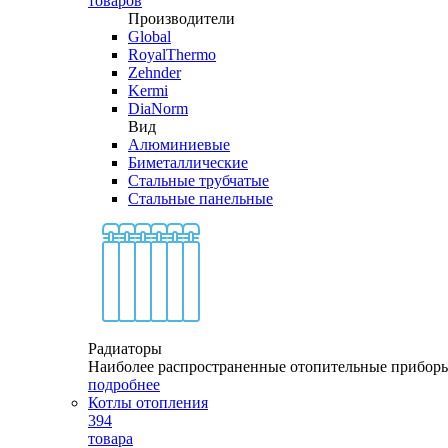
товаров
Производители
Global
RoyalThermo
Zehnder
Kermi
DiaNorm
Вид
Алюминиевые
Биметаллические
Стальные трубчатые
Стальные панельные
Радиаторы
Наиболее распространенные отопительные прибор
подробнее
Котлы отопления
394
товара