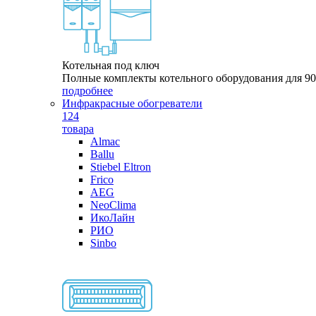
Котельная под ключ
Полные комплекты котельного оборудования для 9
подробнее
Инфракрасные обогреватели
124
товара
Almac
Ballu
Stiebel Eltron
Frico
AEG
NeoClima
ИкоЛайн
РИО
Sinbo