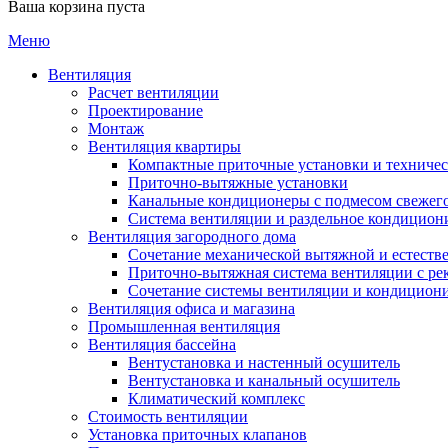
Ваша корзина пуста
Меню
Вентиляция
Расчет вентиляции
Проектирование
Монтаж
Вентиляция квартиры
Компактные приточные установки и техниче
Приточно-вытяжные установки
Канальные кондиционеры с подмесом свежего
Cистема вентиляции и раздельное кондицион
Вентиляция загородного дома
Сочетание механической вытяжной и естеств
Приточно-вытяжная система вентиляции с ре
Сочетание системы вентиляции и кондицион
Вентиляция офиса и магазина
Промышленная вентиляция
Вентиляция бассейна
Вентустановка и настенный осушитель
Вентустановка и канальный осушитель
Климатический комплекс
Стоимость вентиляции
Установка приточных клапанов