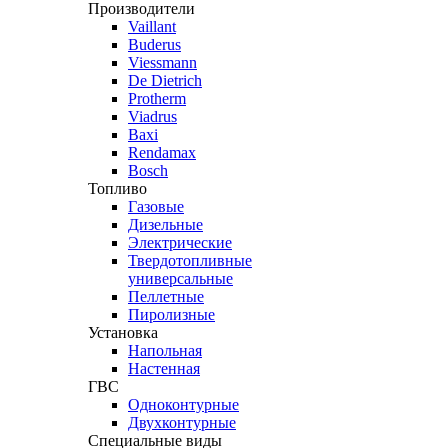
Производители
Vaillant
Buderus
Viessmann
De Dietrich
Protherm
Viadrus
Baxi
Rendamax
Bosch
Топливо
Газовые
Дизельные
Электрические
Твердотопливные
универсальные
Пеллетные
Пиролизные
Установка
Напольная
Настенная
ГВС
Одноконтурные
Двухконтурные
Специальные виды