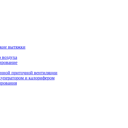
ские вытяжки
 воздуха
ирование
енной приточной вентиляции
куператором и калорифером
ирования