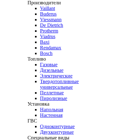
Производители
Vaillant
Buderus
Viessmann
De Dietrich
Protherm
Viadrus
Baxi
Rendamax
Bosch
Топливо
Газовые
Дизельные
Электрические
Твердотопливные
универсальные
Пеллетные
Пиролизные
Установка
Напольная
Настенная
ГВС
Одноконтурные
Двухконтурные
Специальные виды