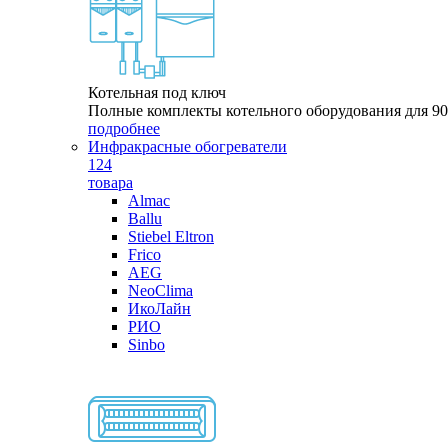
Котельная под ключ
Полные комплекты котельного оборудования для 9
подробнее
Инфракрасные обогреватели
124
товара
Almac
Ballu
Stiebel Eltron
Frico
AEG
NeoClima
ИкоЛайн
РИО
Sinbo