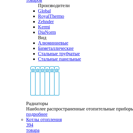
товаров
Производители
Global
RoyalThermo
Zehnder
Kermi
DiaNorm
Вид
Алюминиевые
Биметаллические
Стальные трубчатые
Стальные панельные
Радиаторы
Наиболее распространенные отопительные прибор
подробнее
Котлы отопления
394
товара