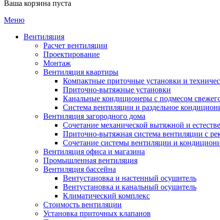
Ваша корзина пуста
Меню
Вентиляция
Расчет вентиляции
Проектирование
Монтаж
Вентиляция квартиры
Компактные приточные установки и техниче
Приточно-вытяжные установки
Канальные кондиционеры с подмесом свежего
Cистема вентиляции и раздельное кондицион
Вентиляция загородного дома
Сочетание механической вытяжной и естеств
Приточно-вытяжная система вентиляции с ре
Сочетание системы вентиляции и кондицион
Вентиляция офиса и магазина
Промышленная вентиляция
Вентиляция бассейна
Вентустановка и настенный осушитель
Вентустановка и канальный осушитель
Климатический комплекс
Стоимость вентиляции
Установка приточных клапанов