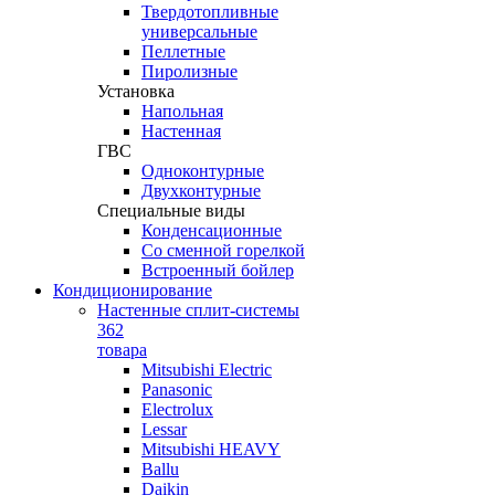
Твердотопливные
универсальные
Пеллетные
Пиролизные
Установка
Напольная
Настенная
ГВС
Одноконтурные
Двухконтурные
Специальные виды
Конденсационные
Со сменной горелкой
Встроенный бойлер
Кондиционирование
Настенные сплит-системы
362
товара
Mitsubishi Electric
Panasonic
Electrolux
Lessar
Mitsubishi HEAVY
Ballu
Daikin