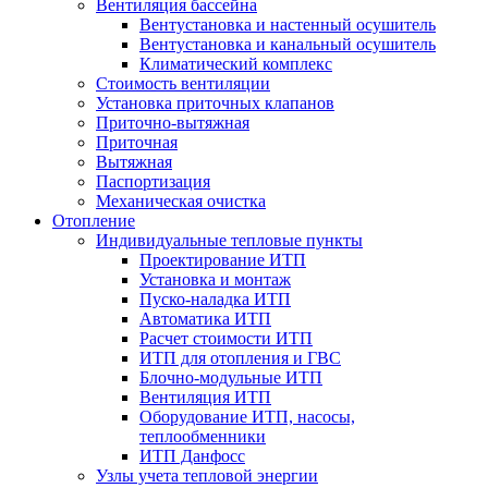
Вентиляция бассейна
Вентустановка и настенный осушитель
Вентустановка и канальный осушитель
Климатический комплекс
Стоимость вентиляции
Установка приточных клапанов
Приточно-вытяжная
Приточная
Вытяжная
Паспортизация
Механическая очистка
Отопление
Индивидуальные тепловые пункты
Проектирование ИТП
Установка и монтаж
Пуско-наладка ИТП
Автоматика ИТП
Расчет стоимости ИТП
ИТП для отопления и ГВС
Блочно-модульные ИТП
Вентиляция ИТП
Оборудование ИТП, насосы,
теплообменники
ИТП Данфосс
Узлы учета тепловой энергии