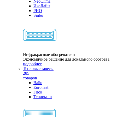
NeoClima
ИкоЛайн
РИО
Sinbo
Инфракрасные обогреватели
Экономичное решение для локального обогрева.
подробнее
Тепловые завесы
285
товаров
Ballu
Euroheat
Frico
Тепломаш