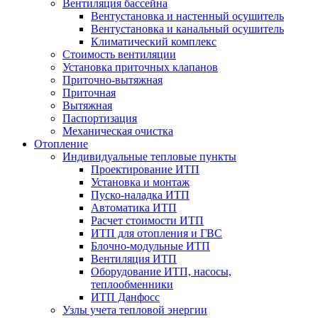
Вентиляция бассейна
Вентустановка и настенный осушитель
Вентустановка и канальный осушитель
Климатический комплекс
Стоимость вентиляции
Установка приточных клапанов
Приточно-вытяжная
Приточная
Вытяжная
Паспортизация
Механическая очистка
Отопление
Индивидуальные тепловые пункты
Проектирование ИТП
Установка и монтаж
Пуско-наладка ИТП
Автоматика ИТП
Расчет стоимости ИТП
ИТП для отопления и ГВС
Блочно-модульные ИТП
Вентиляция ИТП
Оборудование ИТП, насосы,
теплообменники
ИТП Данфосс
Узлы учета тепловой энергии