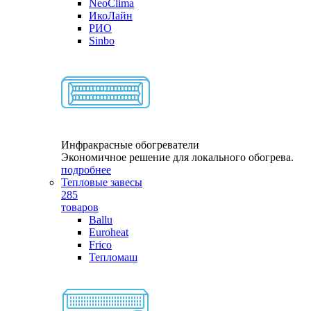
NeoClima
ИкоЛайн
РИО
Sinbo
Инфракрасные обогреватели
Экономичное решение для локального обогрева.
подробнее
Тепловые завесы
285
товаров
Ballu
Euroheat
Frico
Тепломаш