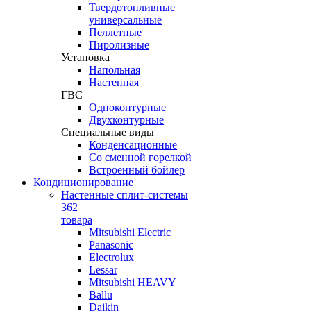
Твердотопливные
универсальные
Пеллетные
Пиролизные
Установка
Напольная
Настенная
ГВС
Одноконтурные
Двухконтурные
Специальные виды
Конденсационные
Со сменной горелкой
Встроенный бойлер
Кондиционирование
Настенные сплит-системы
362
товара
Mitsubishi Electric
Panasonic
Electrolux
Lessar
Mitsubishi HEAVY
Ballu
Daikin