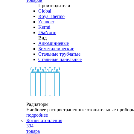
товаров
Производители
Global
RoyalThermo
Zehnder
Kermi
DiaNorm
Вид
Алюминиевые
Биметаллические
Стальные трубчатые
Стальные панельные
Радиаторы
Наиболее распространенные отопительные прибор
подробнее
Котлы отопления
394
товара