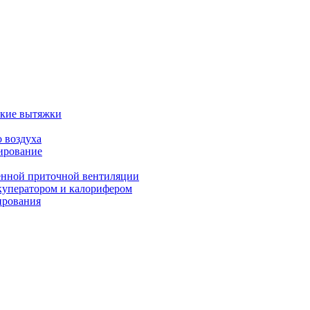
ские вытяжки
 воздуха
ирование
енной приточной вентиляции
куператором и калорифером
ирования