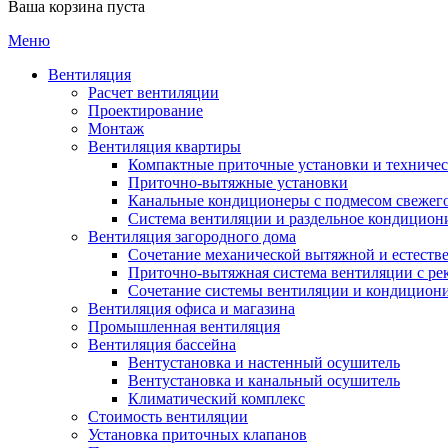
Ваша корзина пуста
Меню
Вентиляция
Расчет вентиляции
Проектирование
Монтаж
Вентиляция квартиры
Компактные приточные установки и техниче
Приточно-вытяжные установки
Канальные кондиционеры с подмесом свежего
Cистема вентиляции и раздельное кондицион
Вентиляция загородного дома
Сочетание механической вытяжной и естеств
Приточно-вытяжная система вентиляции с ре
Сочетание системы вентиляции и кондицион
Вентиляция офиса и магазина
Промышленная вентиляция
Вентиляция бассейна
Вентустановка и настенный осушитель
Вентустановка и канальный осушитель
Климатический комплекс
Стоимость вентиляции
Установка приточных клапанов