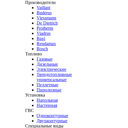
Производители
Vaillant
Buderus
Viessmann
De Dietrich
Protherm
Viadrus
Baxi
Rendamax
Bosch
Топливо
Газовые
Дизельные
Электрические
Твердотопливные
универсальные
Пеллетные
Пиролизные
Установка
Напольная
Настенная
ГВС
Одноконтурные
Двухконтурные
Специальные виды