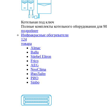
Котельная под ключ
Полные комплекты котельного оборудования для 9
подробнее
Инфракрасные обогреватели
124
товара
Almac
Ballu
Stiebel Eltron
Frico
AEG
NeoClima
ИкоЛайн
РИО
Sinbo