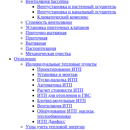
Вентиляция бассейна
Вентустановка и настенный осушитель
Вентустановка и канальный осушитель
Климатический комплекс
Стоимость вентиляции
Установка приточных клапанов
Приточно-вытяжная
Приточная
Вытяжная
Паспортизация
Механическая очистка
Отопление
Индивидуальные тепловые пункты
Проектирование ИТП
Установка и монтаж
Пуско-наладка ИТП
Автоматика ИТП
Расчет стоимости ИТП
ИТП для отопления и ГВС
Блочно-модульные ИТП
Вентиляция ИТП
Оборудование ИТП, насосы,
теплообменники
ИТП Данфосс
Узлы учета тепловой энергии