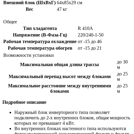
Внешний блок (ШxВxГ)
64x85x29 см
Вес
47 кг
Общее
Тип хладагента
R 410A
Напряжение (В-Фаза-Гц)
220/240-1-50
Рабочая температура охлаждение
от -15 до 46
Рабочая температура обогрев
от -15 до 21
Возможности установки
до 30
Максимальная общая длина трассы
м
до 25
Максимальный перепад высот между блоками
м
Максимальное расстояние между внутренними
до 25
блоками
м
Подробное описание
Наружный блок инверторного типа позволяет
подключить до 2-х внутренних блоков, общая мощность
которых не превышает 4 кВт.
Во внутренних блоках настенного типа используются
фотокаталитический дезодорирующий фильтр и фильтр