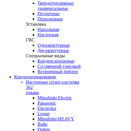
Твердотопливные
универсальные
Пеллетные
Пиролизные
Установка
Напольная
Настенная
ГВС
Одноконтурные
Двухконтурные
Специальные виды
Конденсационные
Со сменной горелкой
Встроенный бойлер
Кондиционирование
Настенные сплит-системы
362
товара
Mitsubishi Electric
Panasonic
Electrolux
Lessar
Mitsubishi HEAVY
Ballu
Daikin