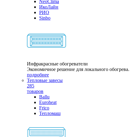
NeoClima
ИкоЛайн
РИО
Sinbo
Инфракрасные обогреватели
Экономичное решение для локального обогрева.
подробнее
Тепловые завесы
285
товаров
Ballu
Euroheat
Frico
Тепломаш