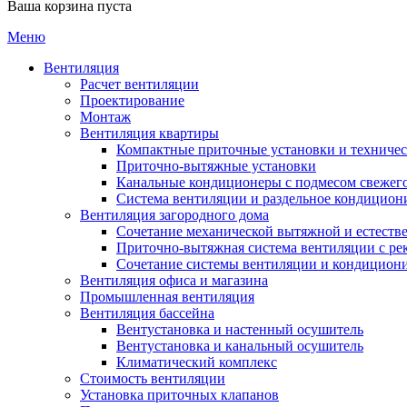
Ваша корзина пуста
Меню
Вентиляция
Расчет вентиляции
Проектирование
Монтаж
Вентиляция квартиры
Компактные приточные установки и техниче
Приточно-вытяжные установки
Канальные кондиционеры с подмесом свежего
Cистема вентиляции и раздельное кондицион
Вентиляция загородного дома
Сочетание механической вытяжной и естеств
Приточно-вытяжная система вентиляции с ре
Сочетание системы вентиляции и кондицион
Вентиляция офиса и магазина
Промышленная вентиляция
Вентиляция бассейна
Вентустановка и настенный осушитель
Вентустановка и канальный осушитель
Климатический комплекс
Стоимость вентиляции
Установка приточных клапанов