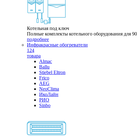
Котельная под ключ
Полные комплекты котельного оборудования для 9
подробнее
Инфракрасные обогреватели
124
товара
Almac
Ballu
Stiebel Eltron
Frico
AEG
NeoClima
ИкоЛайн
РИО
Sinbo