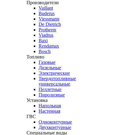
Производители
Vaillant
Buderus
Viessmann
De Dietrich
Protherm
Viadrus
Baxi
Rendamax
Bosch
Топливо
Газовые
Дизельные
Электрические
Твердотопливные
универсальные
Пеллетные
Пиролизные
Установка
Напольная
Настенная
ГВС
Одноконтурные
Двухконтурные
Специальные виды