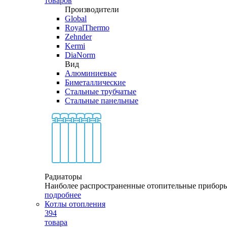
товаров
Производители
Global
RoyalThermo
Zehnder
Kermi
DiaNorm
Вид
Алюминиевые
Биметаллические
Стальные трубчатые
Стальные панельные
Радиаторы
Наиболее распространенные отопительные прибор
подробнее
Котлы отопления
394
товара