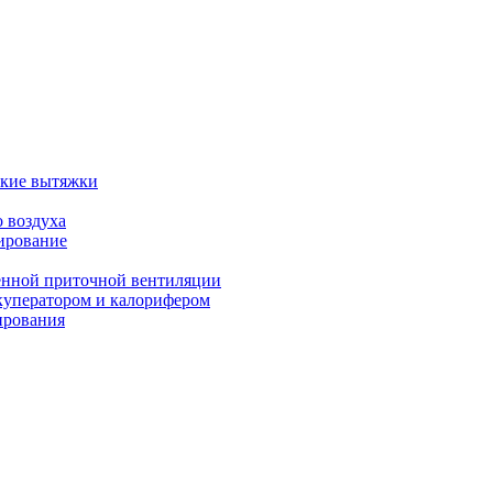
ские вытяжки
 воздуха
ирование
енной приточной вентиляции
куператором и калорифером
ирования