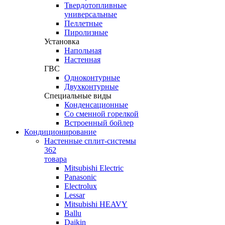
Твердотопливные
универсальные
Пеллетные
Пиролизные
Установка
Напольная
Настенная
ГВС
Одноконтурные
Двухконтурные
Специальные виды
Конденсационные
Со сменной горелкой
Встроенный бойлер
Кондиционирование
Настенные сплит-системы
362
товара
Mitsubishi Electric
Panasonic
Electrolux
Lessar
Mitsubishi HEAVY
Ballu
Daikin