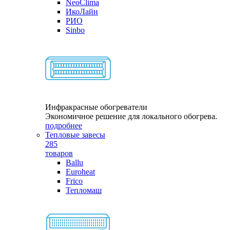
NeoClima
ИкоЛайн
РИО
Sinbo
Инфракрасные обогреватели
Экономичное решение для локального обогрева.
подробнее
Тепловые завесы
285
товаров
Ballu
Euroheat
Frico
Тепломаш