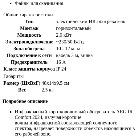
Файлы для скачивания
Общие характеристики
Тип
электрический ИК-обогреватель
Монтаж
горизонтальный
Мощность
2,0 кВт
Электроподключение
~230/50 В/Гц
Зона обогрева
10 - 12 м. кв.
Подключение к сети
кабель 3 м, вилка
Предохранитель
16 А
Класс защиты корпуса
IP 24
Габариты
Размер (ШxВxГ)
48x14x9,5 см
Вес
2,5 кг
Подробное описание
Инфракрасный коротковолновый обогреватель AEG IR
Comfort 2024, излучая короткие
волны инфракрасной составляющей солнечного
спектра, нагревает поверхности объектов находящиеся в
его рабочей зоне.