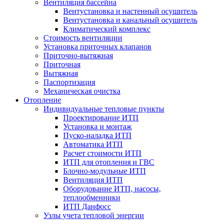
Вентиляция бассейна
Вентустановка и настенный осушитель
Вентустановка и канальный осушитель
Климатический комплекс
Стоимость вентиляции
Установка приточных клапанов
Приточно-вытяжная
Приточная
Вытяжная
Паспортизация
Механическая очистка
Отопление
Индивидуальные тепловые пункты
Проектирование ИТП
Установка и монтаж
Пуско-наладка ИТП
Автоматика ИТП
Расчет стоимости ИТП
ИТП для отопления и ГВС
Блочно-модульные ИТП
Вентиляция ИТП
Оборудование ИТП, насосы,
теплообменники
ИТП Данфосс
Узлы учета тепловой энергии