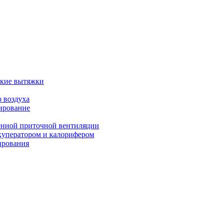
ские вытяжки
 воздуха
ирование
енной приточной вентиляции
куператором и калорифером
ирования