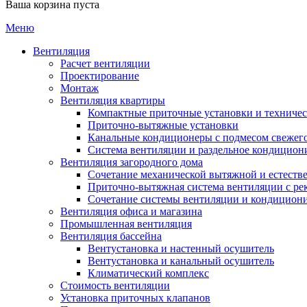
Ваша корзина пуста
Меню
Вентиляция
Расчет вентиляции
Проектирование
Монтаж
Вентиляция квартиры
Компактные приточные установки и техниче
Приточно-вытяжные установки
Канальные кондиционеры с подмесом свежего
Cистема вентиляции и раздельное кондицион
Вентиляция загородного дома
Сочетание механической вытяжной и естеств
Приточно-вытяжная система вентиляции с ре
Сочетание системы вентиляции и кондицион
Вентиляция офиса и магазина
Промышленная вентиляция
Вентиляция бассейна
Вентустановка и настенный осушитель
Вентустановка и канальный осушитель
Климатический комплекс
Стоимость вентиляции
Установка приточных клапанов