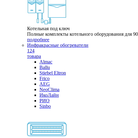
Котельная под ключ
Полные комплекты котельного оборудования для 9
подробнее
Инфракрасные обогреватели
124
товара
Almac
Ballu
Stiebel Eltron
Frico
AEG
NeoClima
ИкоЛайн
РИО
Sinbo