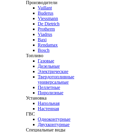
Производители
Vaillant
Buderus
Viessmann
De Dietrich
Protherm
Viadrus
Baxi
Rendamax
Bosch
Топливо
Газовые
Дизельные
Электрические
Твердотопливные
универсальные
Пеллетные
Пиролизные
Установка
Напольная
Настенная
ГВС
Одноконтурные
Двухконтурные
Специальные виды