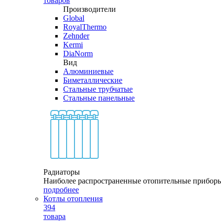
товаров
Производители
Global
RoyalThermo
Zehnder
Kermi
DiaNorm
Вид
Алюминиевые
Биметаллические
Стальные трубчатые
Стальные панельные
Радиаторы
Наиболее распространенные отопительные прибор
подробнее
Котлы отопления
394
товара