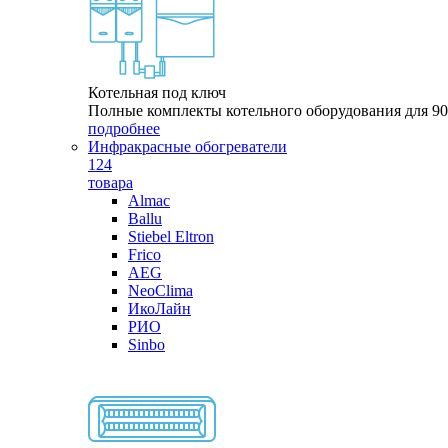
Котельная под ключ
Полные комплекты котельного оборудования для 9
подробнее
Инфракрасные обогреватели
124
товара
Almac
Ballu
Stiebel Eltron
Frico
AEG
NeoClima
ИкоЛайн
РИО
Sinbo