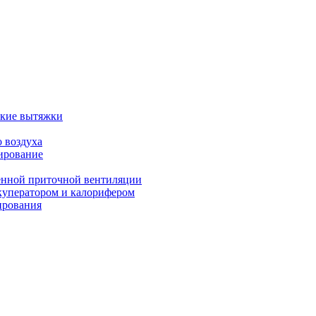
ские вытяжки
 воздуха
ирование
енной приточной вентиляции
куператором и калорифером
ирования