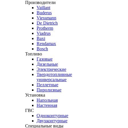
Производители
Vaillant
Buderus
Viessmann
De Dietrich
Protherm
Viadrus
Baxi
Rendamax
Bosch
Топливо
Газовые
Дизельные
Электрические
Твердотопливные
универсальные
Пеллетные
Пиролизные
Установка
Напольная
Настенная
ГВС
Одноконтурные
Двухконтурные
Специальные виды