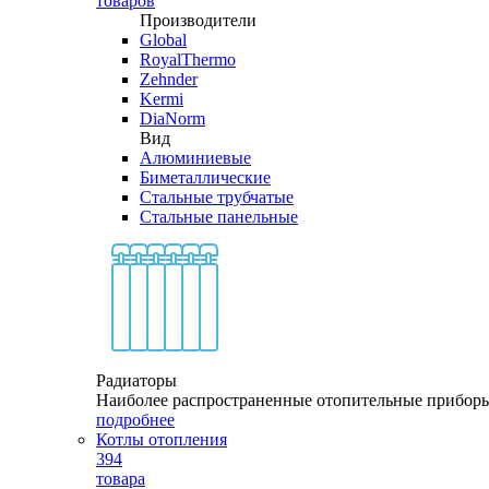
товаров
Производители
Global
RoyalThermo
Zehnder
Kermi
DiaNorm
Вид
Алюминиевые
Биметаллические
Стальные трубчатые
Стальные панельные
Радиаторы
Наиболее распространенные отопительные прибор
подробнее
Котлы отопления
394
товара