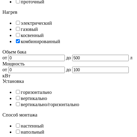
проточный
Нагрев
электрический
газовый
косвенный
комбинированный
Обьем бака
от
до
л
Мощность
от
до
кВт
Установка
горизонтально
вертикально
вертикально/горизонтально
Способ монтажа
настенный
напольный