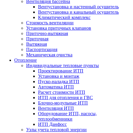
Вентиляция бассейна
Вентустановка и настенный осушитель
Вентустановка и канальный осушитель
Климатический комплекс
Стоимость вентиляции
Установка приточных клапанов
Приточно-вытяжная
Приточная
Вытяжная
Паспортизация
Механическая очистка
Отопление
Индивидуальные тепловые пункты
Проектирование ИТП
Установка и монтаж
Пуско-наладка ИТП
Автоматика ИТП
Расчет стоимости ИТП
ИТП для отопления и ГВС
Блочно-модульные ИТП
Вентиляция ИТП
Оборудование ИТП, насосы,
теплообменники
ИТП Данфосс
Узлы учета тепловой энергии