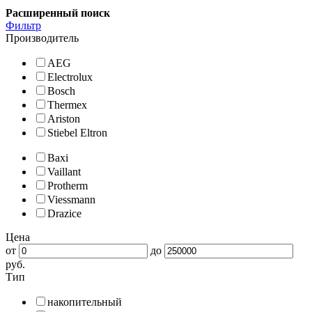
Расширенный поиск
Фильтр
Производитель
AEG
Electrolux
Bosch
Thermex
Ariston
Stiebel Eltron
Baxi
Vaillant
Protherm
Viessmann
Drazice
Цена
от
до
руб.
Тип
накопительный