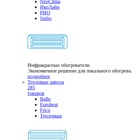
NeoClima
ИкоЛайн
РИО
Sinbo
Инфракрасные обогреватели
Экономичное решение для локального обогрева.
подробнее
Тепловые завесы
285
товаров
Ballu
Euroheat
Frico
Тепломаш