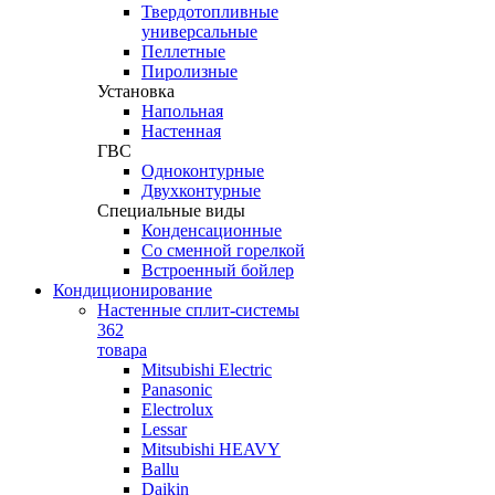
Твердотопливные
универсальные
Пеллетные
Пиролизные
Установка
Напольная
Настенная
ГВС
Одноконтурные
Двухконтурные
Специальные виды
Конденсационные
Со сменной горелкой
Встроенный бойлер
Кондиционирование
Настенные сплит-системы
362
товара
Mitsubishi Electric
Panasonic
Electrolux
Lessar
Mitsubishi HEAVY
Ballu
Daikin