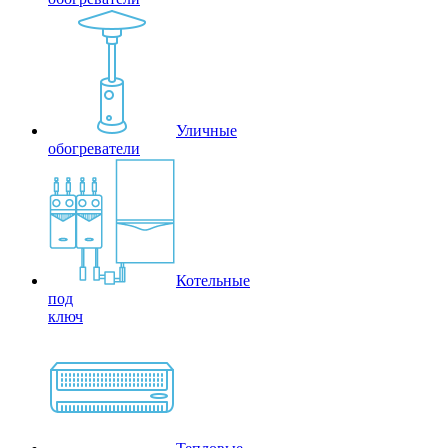
Уличные
обогреватели
Котельные
под
ключ